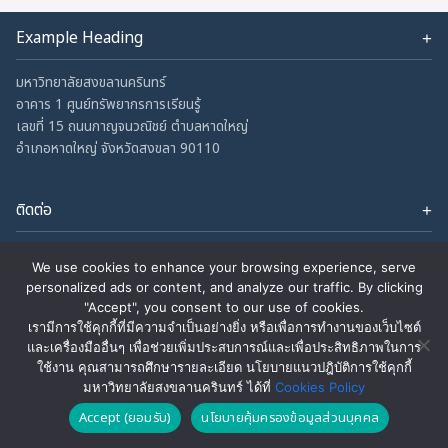
Example Heading
Change this text by adding widget to Appearance → Widgets
and choose Footer Column 1.
มหาวิทยาลัยสงขลานครินทร์
อาคาร 1 ศูนย์ทรัพยากรการเรียนรู้
เลขที่ 15 ถนนกาญจนวณิชย์ ตำบลหาดใหญ่
อำเภอหาดใหญ่ จังหวัดสงขลา 90110
ติดต่อ
Office Phone No: +66 (0) 7428 9225
Facebook
YouTube
Email : eila-psu-pr@psu.ac.th
We use cookies to enhance your browsing experience, serve
FB :
www.facebook.com/EILAPSU/
personalized ads or content, and analyze our traffic. By clicking
"Accept", you consent to our use of cookies.
เรามีการใช้คุกกี้ที่มีความจำเป็นอย่างยิ่ง หรือเพื่อการทำงานของเว็บไซต์
และเครื่องมืออื่นๆ เพื่อช่วยเพิ่มประสบการณ์และเพื่อประสิทธิภาพในการ
EILA PSU - ©
นโยบาย
นโยบาย
นโยบายการรักษา
นโยบายเว็บไซต์ของสำนัก
ใช้งาน คุณสามารถศึกษารายละเอียด นโยบายแนวปฎิบัติการใช้คุกกี้
ALL RIGHT
คุกกี้
คุ้มครอง
ความมั่นคง
การศึกษาและนวัตกรรม
มหาวิทยาลัยสงขลานครินทร์ ได้ที่
Cookies Policy
RESERVED.|
ข้อมูลส่วน
ปลอดภัยเว็บไซต์
การเรียนรู้
บุคคล
Accept (ยอมรับ)
นโยบายคุ้มครองข้อมูลส่วนบุคคล