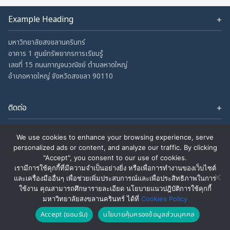
Example Heading
Change this text by adding widget to Appearance → Widgets
and choose Footer Column 1.
มหาวิทยาลัยสงขลานครินทร์
อาคาร 1 ศูนย์ทรัพยากรการเรียนรู้
เลขที่ 15 ถนนกาญจนวณิชย์ ตำบลหาดใหญ่
อำเภอหาดใหญ่ จังหวัดสงขลา 90110
ติดต่อ
Office Phone No: +66 (0) 7428 9225
Facebook
YouTube
Email : eila-psu-pr@psu.ac.th
We use cookies to enhance your browsing experience, serve
FB :
www.facebook.com/EILAPSU/
personalized ads or content, and analyze our traffic. By clicking
"Accept", you consent to our use of cookies.
เรามีการใช้คุกกี้ที่มีความจำเป็นอย่างยิ่ง หรือเพื่อการทำงานของเว็บไซต์
และเครื่องมืออื่นๆ เพื่อช่วยเพิ่มประสบการณ์และเพื่อประสิทธิภาพในการ
EILA PSU - ©
นโยบาย
นโยบาย
นโยบายการรักษา
นโยบายเว็บไซต์ของสำนัก
ใช้งาน คุณสามารถศึกษารายละเอียด นโยบายแนวปฎิบัติการใช้คุกกี้
ALL RIGHT
คุกกี้
คุ้มครอง
ความมั่นคง
การศึกษาและนวัตกรรม
มหาวิทยาลัยสงขลานครินทร์ ได้ที่
Cookies Policy
RESERVED.|
ข้อมูลส่วน
ปลอดภัยเว็บไซต์
การเรียนรู้
บุคคล
Accept (ยอมรับ)
นโยบายคุ้มครองข้อมูลส่วนบุคคล